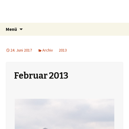
Uferzone.de
Die aktuelle Lehnitzsee-Webcam
Springe
Suchen
Menü
zum
nach:
Inhalt
24. Juni 2017
Archiv
2013
Februar 2013