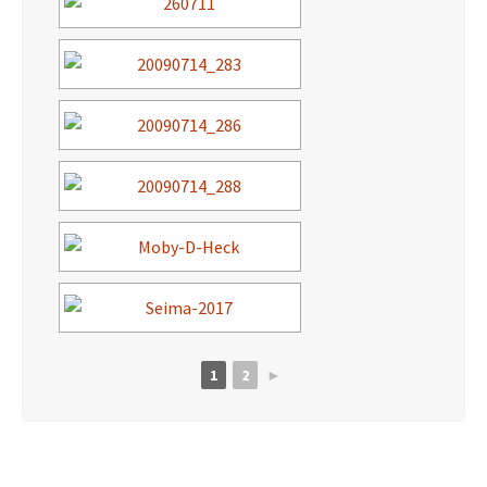
1
2
►